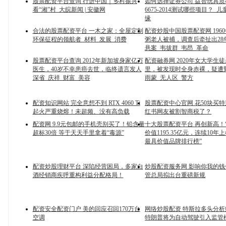
股票配资平台查询 行进中国｜乡村振兴
如何选择证券公司 益智玩具质检
看“湘”村_大皖新闻 | 安徽网
6675-2014测试哪些项目？_儿
缘
合法的股票配资平台 一木之家：全屋定制
配资炒股中国股票配资网 196
环保征程的领航者_材料_发展_消费
粥老人被捕，调查后牵扯出28
悬案_韦拔群_韦昂_革命
股票配资平台查询 2012年新加坡身家亿万
配资融券网 2020年女大学生
医生，40岁不幸患癌去世，临终遗言发人
里，被发现时全身赤裸，疑遭
深省_庆祥_财富_美容
雨蒙_无人区_警方
配资知识网站 完全意想不到 RTX 4060 Ti
股票配资中心官网 花50块买
起火严重烧熔！未超频、没有高负载
红书网友被割智商税了？
配资网 9.9元包邮的手机壳别买了！铅含量
十大股票配资平台 再创新高！
超标30倍 等于天天手里拿着“毒源”
价值1195.35亿元，连续10年上
最具价值品牌排行榜”
配资炒股理财平台 深陷经营困局，多家白
炒股配资服务网 影响你我的
酒经销商疾呼重构利益分配格局！
管总局拟出台重磅新规
配资安全配资门户 美的回应召回170万台
网络炒股配资 特斯拉多头分
空调
特朗普将为自动驾驶引入监管