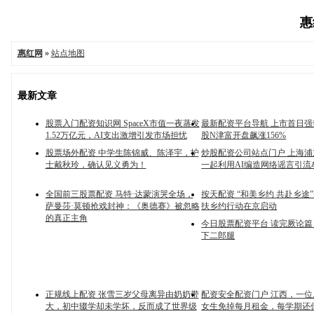
惠
惠红网
»
站点地图
最新文章
股票入门配资知识网 SpaceX市值一夜蒸发
最新配资平台导航 上市首日
1.52万亿元，AI支出激增引发市场担忧
股N津富开盘飙涨156%
股票场外配资 中学生陈锦威、陈泽宇，护
炒股配资公司站点门户 上海
士戴秋玲，确认见义勇为！
一起利用AI编造网络谣言引流
全国前三股票配资 马特·达蒙演哭全场，
按天配资 “和美乡约 共赴乡途
萨曼莎·莫顿抢戏封神：《奥德赛》被忽略
扶乡约行动在京启动
的真正主角
今日股票配资平台 读完厥论
下二郎腿
正规线上配资 张雪三岁父母离异由奶奶带
配资安全配资门户 江西，一
大，初中辍学却未学坏，反而成了世界级
女生免掉每月租金，每学期还倒