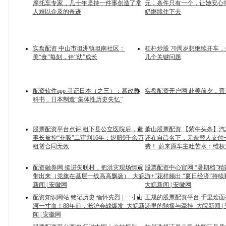
摩托车专家，几十年坚持一件事创造了常
元，条件只有一个，让她安心
人难以企及的奇迹
奶继续住下去
实盘配资 中山市坦洲镇坦南社区：
杠杆炒股 70周岁想继续开车
美“食”每刻，伴“幼”成长
几个关键问题
配资软件app 寻证日本（之三）：篡改教
实盘配资开户网 赴美前夕，普
科书，日本制造“集体性历史失忆”
股票配资平台点评 租下县公立医院后，董
萧山股票配资 【紫牛头条】
事长被控“非吸”二审判16年：退赔9千余万
还在自己名下，无奈替人支付
租赁合同无效
费！ 蔚来原车主吐苦水：维权
配资融券网 挺进失联村，把洪灾现场情况
股票配资中心官网 “暑期档”精
带出来（党旗在基层一线高高飘扬）_大皖
游+”花样频出 “夏日经济”持
新闻 | 安徽网
大皖新闻 | 安徽网
配资知识网站 铭记历史 缅怀先烈 | 一寸山
正规的股票配资平台 千里烩
河一寸血！88年前，淞沪会战爆发_大皖新
汤里的驰援与牵挂_大皖新闻 |
闻 | 安徽网