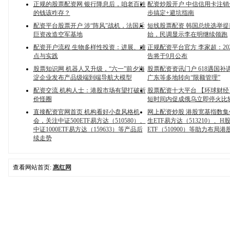
正规的股票配资网 银行降息后，咱老百姓
配资炒股开户 中信信用卡注销
的钱该咋存？
步搞定+避坑指南
配资平台股票开户 涉“阵风”战机，法国斥
短线股票配资 韩国总统选举
巨资改造空军基地
始，民调显示李在明继续领跑
配资开户流程 生物多样性投资：进展、难
正规配资平台官方 李家超：20
点与实践
告将于9月公布
股票知识网 机器人又升级，“六一”前夕海
股票配资资讯门户 618遇国补
淀企业发布产品级端到端导航大模型
广东等多地转向“限额管理”
配资交流 机构人士：港股市场有望打破折
股票配资十大平台 【环球财
价怪圈
短时间内促成俄乌立即停火比
直接配资官网首页 机构看好小盘风格机
网上配资炒股 港股宽基指数
会，关注中证500ETF易方达（510580）、
生ETF易方达（513210）、H
中证1000ETF易方达（159633）等产品后
ETF（510900）等助力布局
续走势
查看网站首页:
惠红网